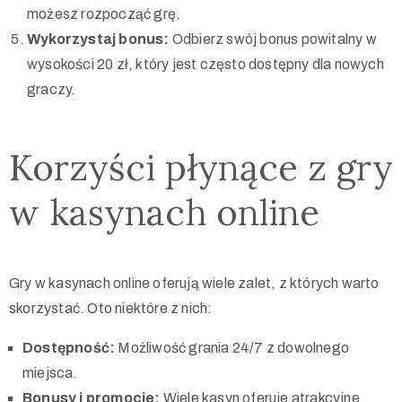
możesz rozpocząć grę.
Wykorzystaj bonus:
Odbierz swój bonus powitalny w
wysokości 20 zł, który jest często dostępny dla nowych
graczy.
Korzyści płynące z gry
w kasynach online
Gry w kasynach online oferują wiele zalet, z których warto
skorzystać. Oto niektóre z nich:
Dostępność:
Możliwość grania 24/7 z dowolnego
miejsca.
Bonusy i promocje:
Wiele kasyn oferuje atrakcyjne