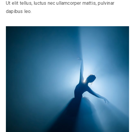
Ut elit tellus, luctus nec ullamcorper mattis, pulvinar
dapibus leo.