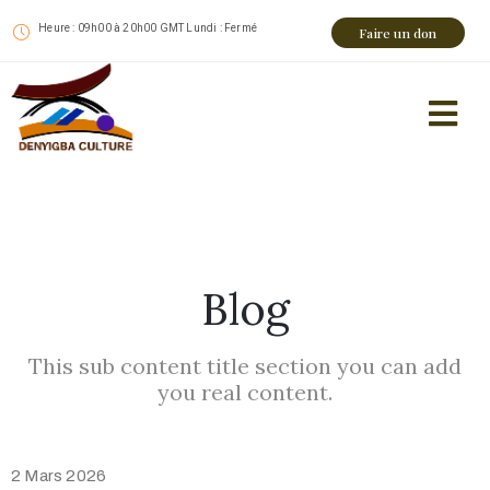
Heure : 09h00 à 20h00 GMT Lundi : Fermé
Faire un don
Blog
This sub content title section you can add
you real content.
2 Mars 2026