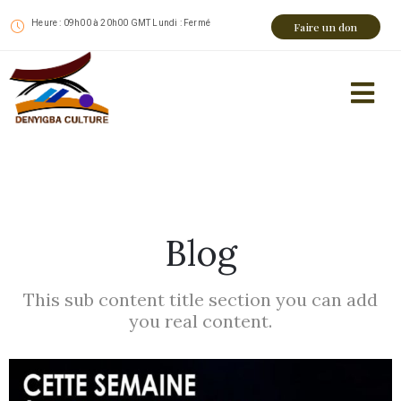
Heure : 09h00 à 20h00 GMT Lundi : Fermé
Faire un don
Blog
This sub content title section you can add
you real content.