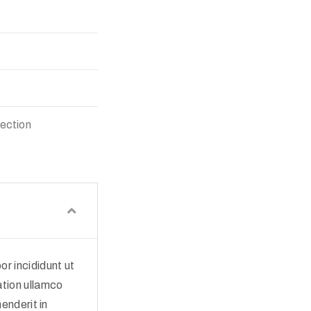
lection
r incididunt ut
ation ullamco
enderit in