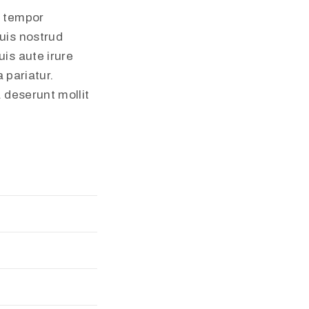
d tempor
uis nostrud
is aute irure
 pariatur.
a deserunt mollit