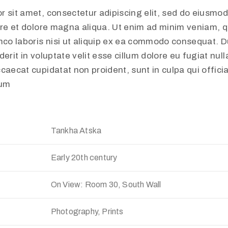
r sit amet, consectetur adipiscing elit, sed do eiusmo
ore et dolore magna aliqua. Ut enim ad minim veniam, q
mco laboris nisi ut aliquip ex ea commodo consequat. Du
erit in voluptate velit esse cillum dolore eu fugiat nulla
caecat cupidatat non proident, sunt in culpa qui offici
rum
Tankha Atska
Early 20th century
On View: Room 30, South Wall
Photography, Prints