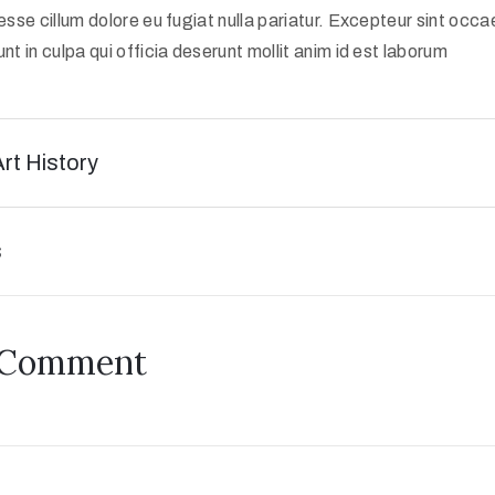
 esse cillum dolore eu fugiat nulla pariatur. Excepteur sint occ
nt in culpa qui officia deserunt mollit anim id est laborum
Art History
s
 Comment