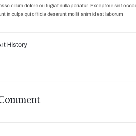
 esse cillum dolore eu fugiat nulla pariatur. Excepteur sint occ
nt in culpa qui officia deserunt mollit anim id est laborum
Art History
s
 Comment