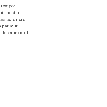
d tempor
uis nostrud
is aute irure
 pariatur.
a deserunt mollit