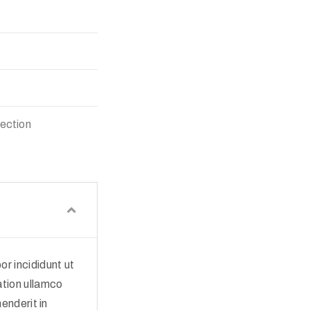
lection
r incididunt ut
ation ullamco
enderit in