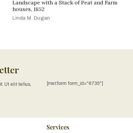
Landscape with a Stack of Peat and Farm
houses, 1852
Linda M. Dugan
etter
[metform form_id="6735"]
 Ut elit tellus,
Services