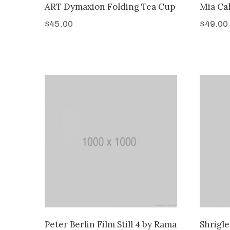
ART Dymaxion Folding Tea Cup
Mia Cal
$
45.00
$
49.00
Peter Berlin Film Still 4 by Rama
Shrigle