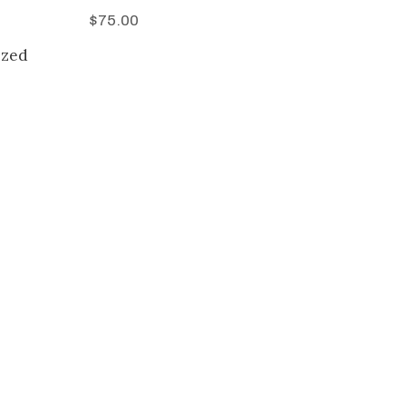
$
75.00
ized