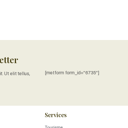
etter
[metform form_id="6735"]
 Ut elit tellus,
Services
Tourisme